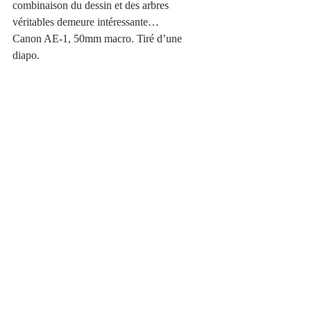
combinaison du dessin et des arbres 
véritables demeure intéressante…
Canon AE-1, 50mm macro. Tiré d’une 
diapo.
Avant de les décrocher, je me suis amusé à 
photographier les lumières de Noël décorant 
mon balcon.
Olympus E-M1 Mark III, 12-40 à 17mm, 