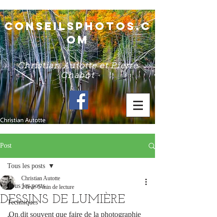
conseilsphotos.c
om
Christian Autotte et Pierre
Chabot
Post
Tous les posts
Christian Autotte
Tous les posts
2 févr.
5 min de lecture
DESSINS DE LUMIÈRE
Techniques
On dit souvent que faire de la photographie 