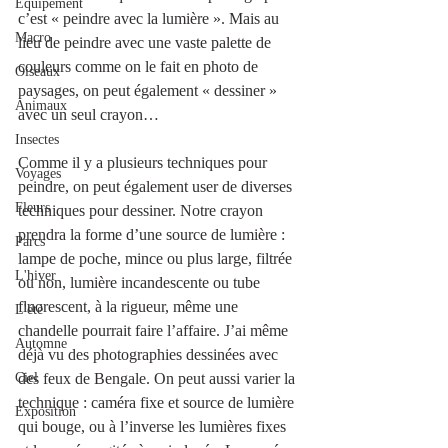
Équipement
c’est « peindre avec la lumière ». Mais au 
Macro
lieu de peindre avec une vaste palette de 
couleurs comme on le fait en photo de 
Oiseaux
paysages, on peut également « dessiner » 
Animaux
avec un seul crayon…
Insectes
Comme il y a plusieurs techniques pour 
Voyages
peindre, on peut également user de diverses 
Fleurs
techniques pour dessiner. Notre crayon 
prendra la forme d’une source de lumière : 
Parcs
lampe de poche, mince ou plus large, filtrée 
L'hiver
ou non, lumière incandescente ou tube 
fluorescent, à la rigueur, même une 
L'été
chandelle pourrait faire l’affaire. J’ai même 
Automne
déjà vu des photographies dessinées avec 
Ciel
des feux de Bengale. On peut aussi varier la 
technique : caméra fixe et source de lumière 
Exposition
qui bouge, ou à l’inverse les lumières fixes 