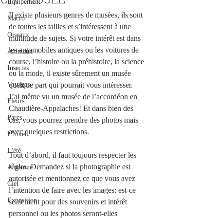
UN MUSÉE
Équipement
Il existe plusieurs genres de musées, ils sont 
Macro
de toutes les tailles et s’intéressent à une 
Oiseaux
multitude de sujets. Si votre intérêt est dans 
les automobiles antiques ou les voitures de 
Animaux
course, l’histoire ou la préhistoire, la science 
Insectes
ou la mode, il existe sûrement un musée 
Voyages
quelque part qui pourrait vous intéresser. 
J’ai même vu un musée de l’accordéon en 
Fleurs
Chaudière-Appalaches! Et dans bien des 
Parcs
cas, vous pourrez prendre des photos mais 
avec quelques restrictions.
L'hiver
L'été
Tout d’abord, il faut toujours respecter les 
règles. Demandez si la photographie est 
Automne
autorisée et mentionnez ce que vous avez 
Ciel
l’intention de faire avec les images: est-ce 
Exposition
seulement pour des souvenirs et intérêt 
personnel ou les photos seront-elles 