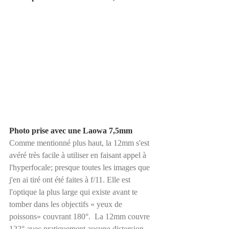
Photo prise avec une Laowa 7,5mm
Comme mentionné plus haut, la 12mm s'est 
avéré très facile à utiliser en faisant appel à 
l'hyperfocale; presque toutes les images que 
j'en ai tiré ont été faites à f/11. Elle est 
l'optique la plus large qui existe avant te 
tomber dans les objectifs « yeux de 
poissons» couvrant 180°.  La 12mm couvre 
122° avec pratiquement aucune distorsion.