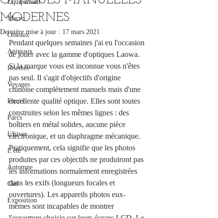
OPTIQUES MANUELLES
Équipement
MODERNES
Macro
Dernière mise à jour :
17 mars 2021
Oiseaux
Pendant quelques semaines j'ai eu l'occasion 
Animaux
de jouer avec la gamme d'optiques Laowa. 
Si la marque vous est inconnue vous n'êtes 
Insectes
pas seul. Il s'agit d'objectifs d'origine 
Voyages
chinoise complètement manuels mais d'une 
excellente qualité optique. Elles sont toutes 
Fleurs
construites selon les mêmes lignes : des 
Parcs
boîtiers en métal solides, aucune pièce 
L'hiver
électronique, et un diaphragme mécanique. 
Pratiquement, cela signifie que les photos 
L'été
produites par ces objectifs ne produiront pas 
Automne
les informations normalement enregistrées 
dans les exifs (longueurs focales et 
Ciel
ouvertures). Les appareils photos eux-
Exposition
mêmes sont incapables de montrer 
l'ouverture choisie sur leurs écrans LCD. Le 