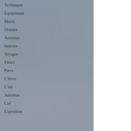
Techniques
Équipement
Macro
Oiseaux
Animaux
Insectes
Voyages
Fleurs
Parcs
L'hiver
L'été
Automne
Ciel
Exposition