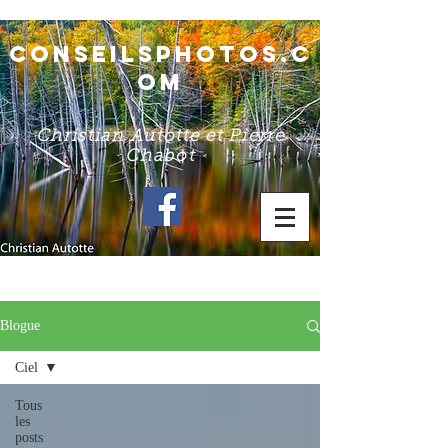
conseilsphotos.c
om
Christian Autotte et Pierre
Chabot
Blogue
Ciel
Tous
les
posts