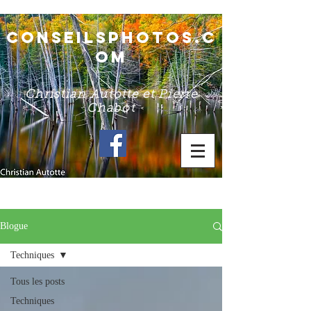
conseilsphotos.c
om
Christian Autotte et Pierre
Chabot
Blogue
Techniques
Tous les posts
Techniques