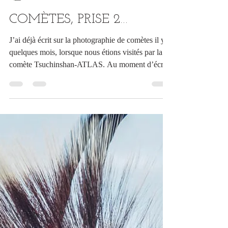
Christian Autotte
2 nov. 2025
4 min de lecture
COMÈTES, PRISE 2…
J’ai déjà écrit sur la photographie de comètes il y a
quelques mois, lorsque nous étions visités par la
comète Tsuchinshan-ATLAS. Au moment d’écrire
ces lignes, nous sommes à nouveau visités, cette
fois par deux comètes, Lemmon (C/2025 A6) et
Swan (C/2025 R2).