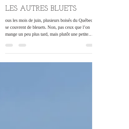
Christian Autotte
5 juin
4 min de lecture
LES AUTRES BLUETS
ous les mois de juin, plusieurs boisés du Québec
se couvrent de bleuets. Non, pas ceux que l’on
mange un peu plus tard, mais plutôt une petite
fleur bleue qui couvre de grandes zones dans des
boisés épars ou à l’orée des bois. Son nom officiel
est Houstonie bleue, mais les anglophones la
nomment « bluet ».