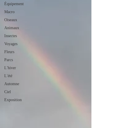
Équipement
Macro
Oiseaux
Animaux
Insectes
Voyages
Fleurs
Parcs
L'hiver
L'été
Automne
Ciel
Exposition