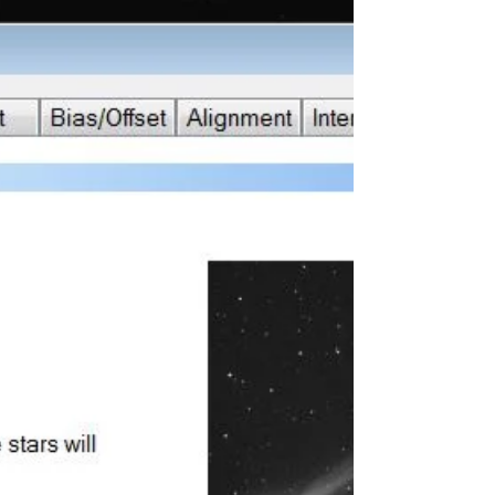
On dit souvent que faire de la photographie c’est «
peindre avec la lumière ». Mais au lieu de peindre
avec une vaste palette de couleurs comme on le
fait en photo de paysages, on peut également «
dessiner » avec un seul crayon… Comme il y a
plusieurs techniques pour peindre, on peut
également user de diverses techniques pour
dessiner. Notre crayon prendra la forme d’une
source de lumière : lampe de poche, mince ou plus
large, filtrée ou non, lumière incandescente ou
tube flu