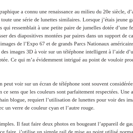
raphique a connu une renaissance au milieu du 20e siècle, d’
oute une série de lunettes similaires. Lorsque j’étais jeune ga
s qui ressemblait à une petite paire de jumelles dotée d’une f
isser des diapositives montées par paires dans un support de c
images de l’Expo 67 et de grands Parcs Nationaux américains
 des images 3D à voir sur un téléphone intelligent à l’aide d’
daptée. Ce qui m’a évidemment intrigué au point de vouloir pro
n peut voir sur un écran de téléphone sont souvent considér
n ce sens que les couleurs sont parfaitement respectées. Une a
hain blogue, requiert l’utilisation de lunettes pour voir des i
ec un verre de couleur cyan et l’autre rouge.
imples. Il faut faire deux photos en bougeant l’appareil de ga
ce faire, j’utilise un simple rail de mise au point utilisé norm