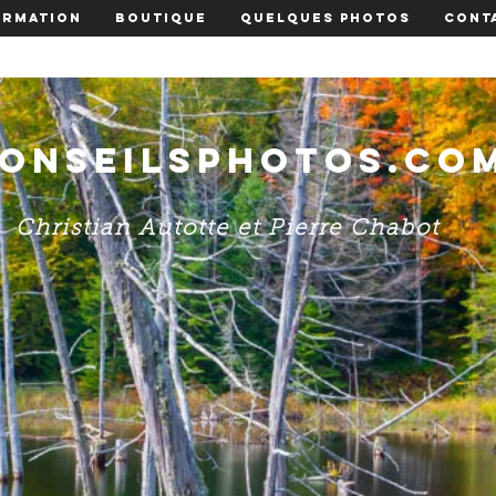
ormation
Boutique
Quelques photos
Cont
onseilsphotos.co
Christian Autotte et Pierre Chabot