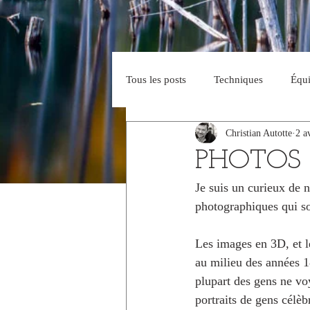
Tous les posts
Techniques
Équ
Christian Autotte
2 a
Parcs
L'hiver
L'été
PHOTOS 
Je suis un curieux de n
photographiques qui so
Les images en 3D, et le
au milieu des années 1
plupart des gens ne voy
portraits de gens célè