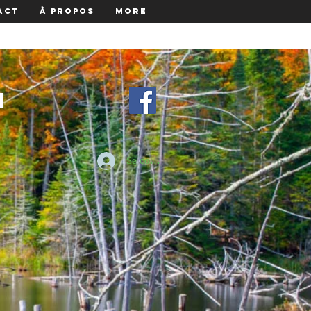
act
À propos
More
m
Se connecter