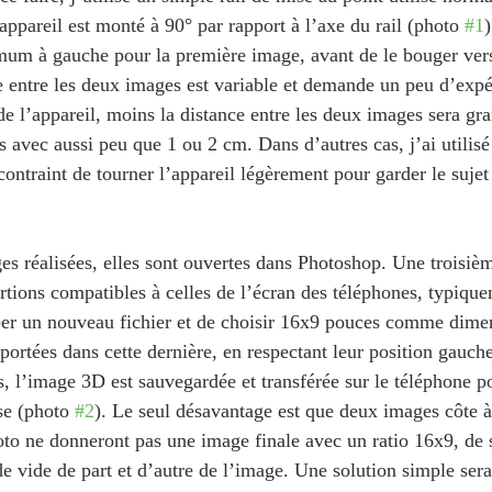
ppareil est monté à 90° par rapport à l’axe du rail (photo 
#1
)
mum à gauche pour la première image, avant de le bouger vers
e entre les deux images est variable et demande un peu d’expé
 de l’appareil, moins la distance entre les deux images sera g
ts avec aussi peu que 1 ou 2 cm. Dans d’autres cas, j’ai utilis
 contraint de tourner l’appareil légèrement pour garder le sujet
es réalisées, elles sont ouvertes dans Photoshop. Une troisiè
rtions compatibles à celles de l’écran des téléphones, typiqu
éer un nouveau fichier et de choisir 16x9 pouces comme dime
ortées dans cette dernière, en respectant leur position gauche
s, l’image 3D est sauvegardée et transférée sur le téléphone p
e (photo 
#2
). Le seul désavantage est que deux images côte à 
oto ne donneront pas une image finale avec un ratio 16x9, de s
e vide de part et d’autre de l’image. Une solution simple sera