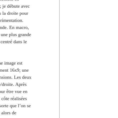
; je débute avec 
 la droite pour 
rimentation. 
rande. En macro, 
é une plus grande 
 centré dans le 
me image est 
ement 16x9; une 
nsions. Les deux 
/droite. Après 
our être vue en 
côte réalisées 
orte que l’on se 
 alors de 