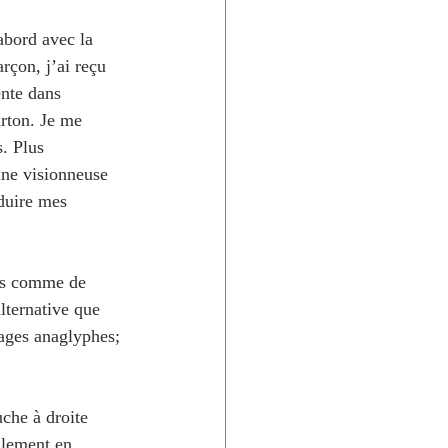
abord avec la 
rçon, j’ai reçu 
ente dans 
arton. Je me 
. Plus 
une visionneuse 
duire mes 
ées comme de 
lternative que 
mages anaglyphes; 
uche à droite 
alement en 