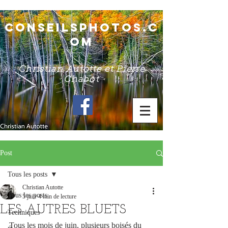
conseilsphotos.c
om
Christian Autotte et Pierre
Chabot
Post
Tous les posts
Christian Autotte
Tous les posts
5 juin
4 min de lecture
LES AUTRES BLUETS
Techniques
Tous les mois de juin, plusieurs boisés du 