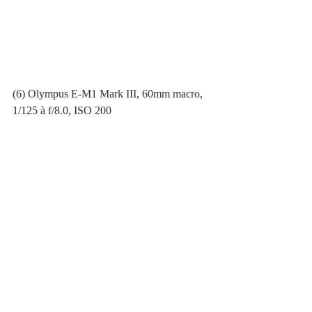
(6) Olympus E-M1 Mark III, 60mm macro, 
1/125 à f/8.0, ISO 200
(7) Olympus E-M1 Mark II, 60mm macro, 
1/400 à f/2.8, ISO 320