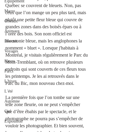
Équipement
Québec se couvrent de bleuets. Non, pas 
Macro
ceux que l’on mange un peu plus tard, mais 
plutôt une petite fleur bleue qui couvre de 
Oiseaux
grandes zones dans des boisés épars ou à 
Animaux
l’orée des bois. Son nom officiel est 
Houstonie bleue, mais les anglophones la 
Insectes
nomment « bluet ». Lorsque j'habitais à 
Voyages
Montréal, je visitais régulièrement le Parc du 
Fleurs
Mont-Tremblant, où on retrouve plusieurs 
endroits qui sont couverts de ces fleurs tous 
Parcs
les printemps. Je les ai retrouvés dans le 
L'hiver
Parc du Bic, mon nouveau chez-moi.
L'été
La première fois que l’on tombe sur une 
Automne
telle zone fleurie, on ne peut s’empêcher 
Ciel
que d’être ébahis par le spectacle, et le 
photographe ne pourra pas s’empêcher de 
Exposition
vouloir les photographier. Et bien souvent, 