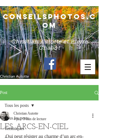
conseilsphotos.c
om
Christian Autotte et Pierre
Chabot
Post
Tous les posts
Christian Autotte
Tous les posts
4 juil.
5 min de lecture
LES ARCS-EN-CIEL
Techniques
Qui peut résister au charme d’un arc-en-