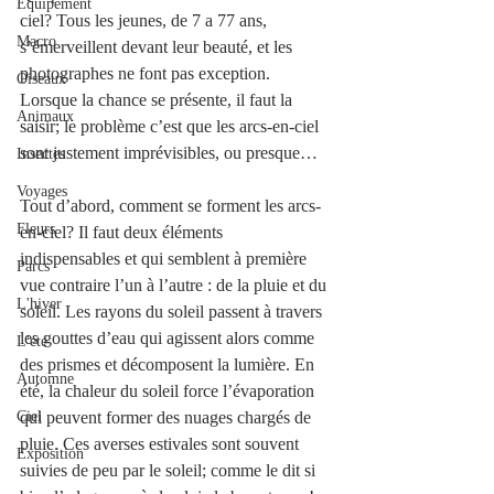
Équipement
ciel? Tous les jeunes, de 7 a 77 ans, 
Macro
s’émerveillent devant leur beauté, et les 
photographes ne font pas exception. 
Oiseaux
Lorsque la chance se présente, il faut la 
Animaux
saisir; le problème c’est que les arcs-en-ciel 
sont justement imprévisibles, ou presque…
Insectes
Voyages
Tout d’abord, comment se forment les arcs-
Fleurs
en-ciel? Il faut deux éléments 
indispensables et qui semblent à première 
Parcs
vue contraire l’un à l’autre : de la pluie et du 
L'hiver
soleil. Les rayons du soleil passent à travers 
les gouttes d’eau qui agissent alors comme 
L'été
des prismes et décomposent la lumière. En 
Automne
été, la chaleur du soleil force l’évaporation 
Ciel
qui peuvent former des nuages chargés de 
pluie. Ces averses estivales sont souvent 
Exposition
suivies de peu par le soleil; comme le dit si 