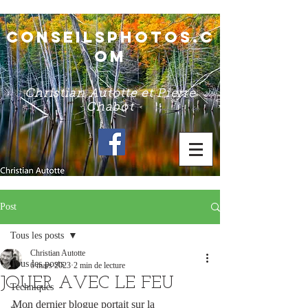
conseilsphotos.c
om
Christian Autotte et Pierre
Chabot
Post
Tous les posts
Christian Autotte
Tous les posts
6 mars 2023
2 min de lecture
JOUER AVEC LE FEU
Techniques
Mon dernier blogue portait sur la 