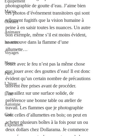
Équipement
photographie de goutte d’eau. J’aime bien 
Macro
ces photos d’événement transitoires qui sont 
tellement fugitifs que la vision humaine à 
Oiseaux
peine à en saisir toutes les nuances. Un autre 
Animaux
bon exemple, même s’il est moins évident, 
se retrouve dans la flamme d’une 
Insectes
allumette…
Voyages
Fleurs
Jouer avec le feu n’est pas la même chose 
que jouer avec des gouttes d’eau! Il est donc 
Parcs
évident qu’un certain nombre de précautions 
L'hiver
doivent être prises avant de procéder. 
Travaillez sur une surface solide, de 
L'été
préférence une bonne table ou atelier de 
Automne
travail. Les flammes que je photographie 
Ciel
sont celles d’allumettes en bois; on peut en 
acheter plusieurs boîtes à la fois pour un ou 
Exposition
deux dollars chez Dollarama. Je commence 