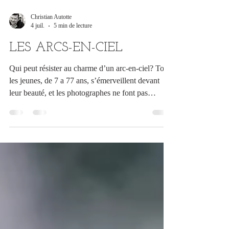
Christian Autotte
4 juil.
5 min de lecture
LES ARCS-EN-CIEL
Qui peut résister au charme d’un arc-en-ciel? Tous
les jeunes, de 7 a 77 ans, s’émerveillent devant
leur beauté, et les photographes ne font pas
exception. Lorsque la chance se présente, il faut la
saisir; le problème c’est que les arcs-en-ciel sont
justement imprévisibles, ou presque…