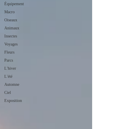
Équipement
Macro
Oiseaux
Animaux
Insectes
Voyages
Fleurs
Parcs
L'hiver
L'été
Automne
Ciel
Exposition